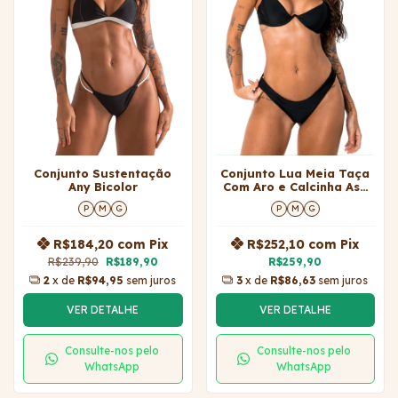
Conjunto Sustentação
Conjunto Lua Meia Taça
Any Bicolor
Com Aro e Calcinha Asa
Delta
P
M
G
P
M
G
R$184,20
com
Pix
R$252,10
com
Pix
R$239,90
R$189,90
R$259,90
2
x de
R$94,95
sem juros
3
x de
R$86,63
sem juros
VER DETALHE
VER DETALHE
Consulte-nos pelo
Consulte-nos pelo
WhatsApp
WhatsApp