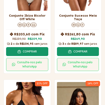
Conjunto Ibiza Bicolor
Conjunto Sucesso Meia
Off White
Taça
M
G
P
GG
M
G
P
R$203,60
com
Pix
R$261,80
com
Pix
R$239,90
R$209,90
R$269,90
2
x de
R$104,95
sem juros
3
x de
R$89,97
sem juros
COMPRAR
COMPRAR
Consulte-nos pelo
Consulte-nos pelo
WhatsApp
WhatsApp
21
% OFF
16
% OFF