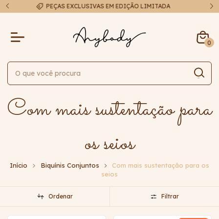
A
FRETE EXPRESSO EM ATÉ 48H
0
Com mais sustentação para
os seios
Início
Biquínis Conjuntos
Com mais sustentação para os
seios
Ordenar
Filtrar