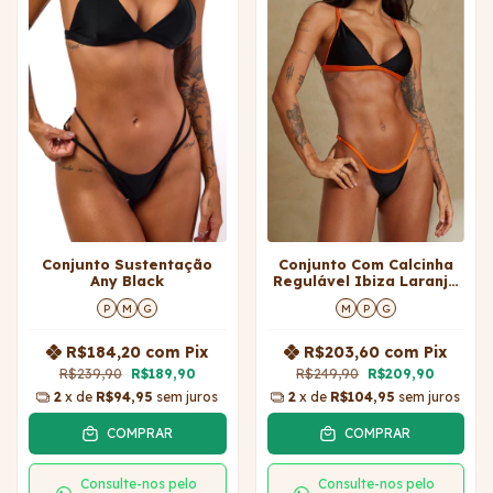
Conjunto Sustentação
Conjunto Com Calcinha
Any Black
Regulável Ibiza Laranja
Mango
P
M
G
M
P
G
R$184,20
com
Pix
R$203,60
com
Pix
R$239,90
R$189,90
R$249,90
R$209,90
2
x de
R$94,95
sem juros
2
x de
R$104,95
sem juros
COMPRAR
COMPRAR
Consulte-nos pelo
Consulte-nos pelo