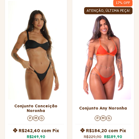
17
% OFF
ATENÇÃO, ÚLTIMA PEÇA!
Conjunto Conceição
Conjunto Any Noronha
Noronha
P
M
G
P
M
G
R$242,40
com
Pix
R$184,20
com
Pix
R$249,90
R$229,90
R$189,90