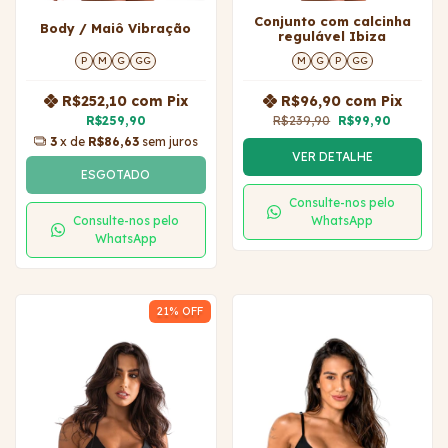
Conjunto com calcinha
Body / Maiô Vibração
regulável Ibiza
P
M
G
GG
M
G
P
GG
R$252,10
com
Pix
R$96,90
com
Pix
R$259,90
R$239,90
R$99,90
3
x de
R$86,63
sem juros
VER DETALHE
ESGOTADO
Consulte-nos pelo
Consulte-nos pelo
WhatsApp
WhatsApp
21
% OFF