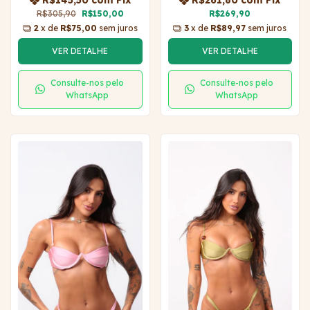
R$145,50
com
Pix
R$261,80
com
Pix
R$305,90
R$150,00
R$269,90
2
x de
R$75,00
sem juros
3
x de
R$89,97
sem juros
VER DETALHE
VER DETALHE
Consulte-nos pelo
Consulte-nos pelo
WhatsApp
WhatsApp