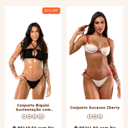
51
% OFF
Conjunto Biquíni
Conjunto Sucesso Cherry
Sustentação com
Calcinha Regulável Soho
P
M
G
GG
P
M
G