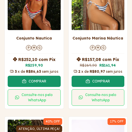
Conjunto Nautica
Conjunto Marina Náutica
P
M
G
P
M
G
R$252,10
com
Pix
R$157,08
com
Pix
R$259,90
R$269,90
R$161,94
3
x de
R$86,63
sem juros
2
x de
R$80,97
sem juros
COMPRAR
COMPRAR
Consulte-nos pelo
Consulte-nos pelo
WhatsApp
WhatsApp
40
% OFF
17
% OFF
ATENÇÃO, ÚLTIMA PEÇA!