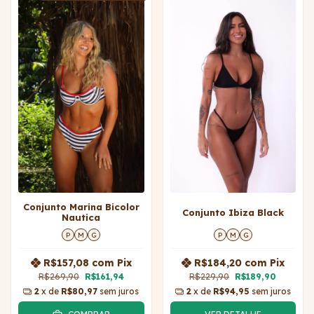
Conjunto Marina Bicolor
Conjunto Ibiza Black
Nautica
P
M
G
P
M
G
R$157,08
com
Pix
R$184,20
com
Pix
R$269,90
R$161,94
R$229,90
R$189,90
2
x de
R$80,97
sem juros
2
x de
R$94,95
sem juros