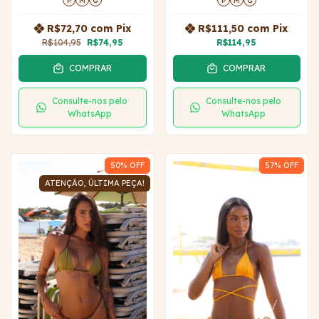
P
M
G
P
M
G
R$72,70
com
Pix
R$111,50
com
Pix
R$104,95
R$74,95
R$114,95
COMPRAR
COMPRAR
Consulte-nos pelo
Consulte-nos pelo
WhatsApp
WhatsApp
50
% OFF
57
% OFF
ATENÇÃO, ÚLTIMA PEÇA!