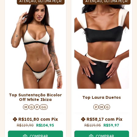
ATENÇÃO, ÚLTIMA PEÇA!
ATENÇÃO, ÚLTIMA PEÇA!
Top Sustentação Bicolor
Top Laura Duetos
Off White Ibiza
M
G
P
GG
P
M
G
R$101,80
com
Pix
R$58,17
com
Pix
R$119,90
R$104,95
R$119,95
R$59,97
COMPRAR
COMPRAR