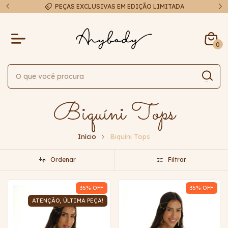
A
FRETE EXPRESSO EM ATÉ 48H
0
Biquíni Tops
Início
Biquíni Tops
Ordenar
Filtrar
35
% OFF
35
% OFF
ATENÇÃO, ÚLTIMA PEÇA!