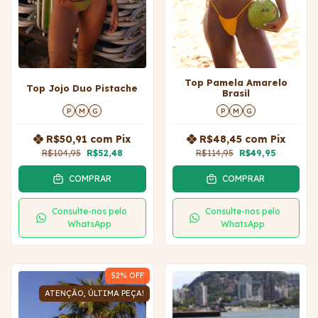
Top Pamela Amarelo
Top Jojo Duo Pistache
Brasil
P
M
G
P
M
G
R$50,91
com
Pix
R$48,45
com
Pix
R$104,95
R$52,48
R$114,95
R$49,95
COMPRAR
COMPRAR
Consulte-nos pelo
Consulte-nos pelo
WhatsApp
WhatsApp
52
% OFF
ATENÇÃO, ÚLTIMA PEÇA!