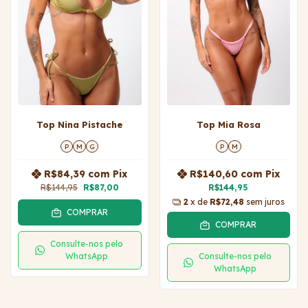
Top Nina Pistache
Top Mia Rosa
P
M
G
P
M
R$84,39
com
Pix
R$140,60
com
Pix
R$144,95
R$87,00
R$144,95
2
x de
R$72,48
sem juros
COMPRAR
COMPRAR
Consulte-nos pelo
WhatsApp
Consulte-nos pelo
WhatsApp