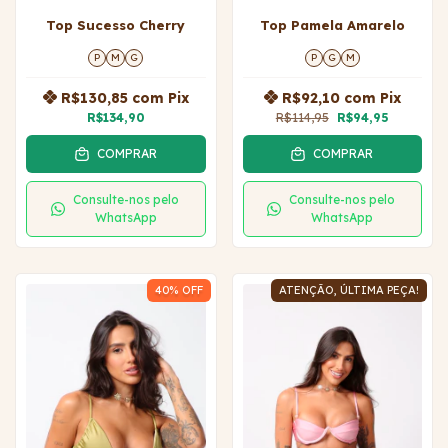
Top Sucesso Cherry
Top Pamela Amarelo
P
M
G
P
G
M
R$130,85
com
Pix
R$92,10
com
Pix
R$134,90
R$114,95
R$94,95
COMPRAR
COMPRAR
Consulte-nos pelo
Consulte-nos pelo
WhatsApp
WhatsApp
40
% OFF
ATENÇÃO, ÚLTIMA PEÇA!