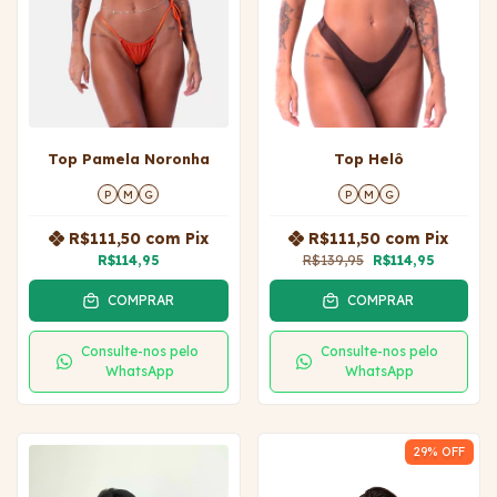
Top Pamela Noronha
Top Helô
P
M
G
P
M
G
R$111,50
com
Pix
R$111,50
com
Pix
R$114,95
R$139,95
R$114,95
COMPRAR
COMPRAR
Consulte-nos pelo
Consulte-nos pelo
WhatsApp
WhatsApp
29
% OFF