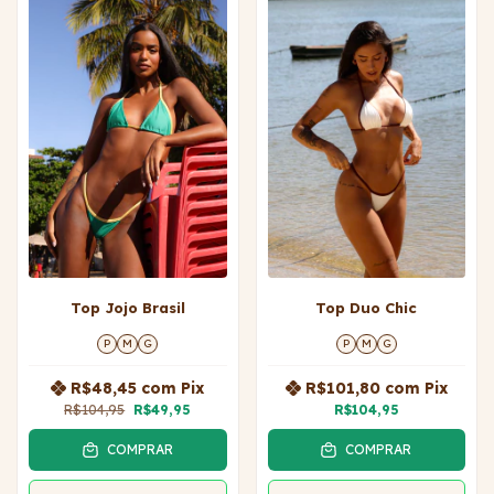
Top Jojo Brasil
Top Duo Chic
P
M
G
P
M
G
R$48,45
com
Pix
R$101,80
com
Pix
R$104,95
R$49,95
R$104,95
COMPRAR
COMPRAR