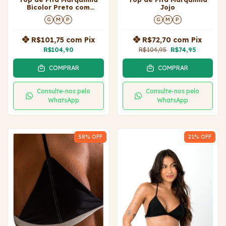
Bicolor Preto com
Jojo
OffWhite Jojo
G
M
P
G
M
P
R$101,75
com
Pix
R$72,70
com
Pix
R$104,90
R$104,95
R$74,95
COMPRAR
COMPRAR
Consulte-nos pelo
Consulte-nos pelo
WhatsApp
WhatsApp
58
% OFF
21
% OFF