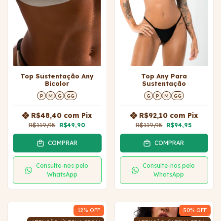
Top Sustentação Any
Top Any Para
Bicolor
Sustentação
P
M
G
GG
G
P
M
GG
R$48,40
com
Pix
R$92,10
com
Pix
R$119,95
R$49,90
R$119,95
R$94,95
COMPRAR
COMPRAR
Consulte-nos pelo
Consulte-nos pelo
WhatsApp
WhatsApp
12
% OFF
50
% OFF