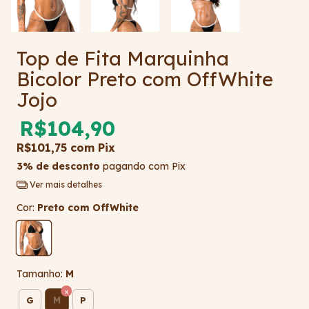
Top de Fita Marquinha
Bicolor Preto com OffWhite
Jojo
R$104,90
R$101,75
com
Pix
3% de desconto
pagando com Pix
Ver mais detalhes
Cor:
Preto com OffWhite
Tamanho:
M
M
G
P