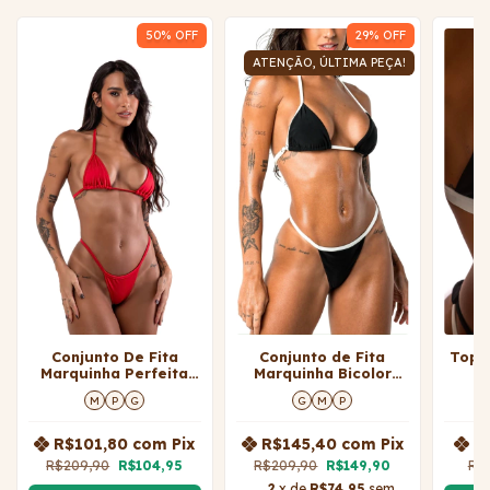
50
% OFF
29
% OFF
ATENÇÃO, ÚLTIMA PEÇA!
Conjunto De Fita
Conjunto de Fita
Top 
Marquinha Perfeita
Marquinha Bicolor
Jojo Chic Red
Jojo
M
P
G
G
M
P
R$101,80
com
Pix
R$145,40
com
Pix
R
R$209,90
R$104,95
R$209,90
R$149,90
R$
2
x de
R$74,95
sem