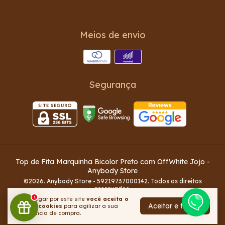
Meios de envio
Segurança
Top de Fita Marquinha Bicolor Preto com OffWhite Jojo
-
Anybody Store
©2026. Anybody Store - 59219737000142. Todos os direitos
reservados.
1
Ao navegar por este site
você aceita o
Aceitar e fechar
uso de cookies
para agilizar a sua
experiência de compra.