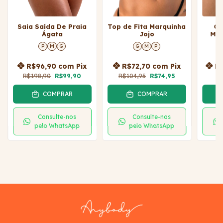
Saia Saída De Praia
Top de Fita Marquinha
Ca
Ágata
Jojo
Mar
Pret
P
M
G
G
M
P
R$96,90
com
Pix
R$72,70
com
Pix
R
R$198,90
R$99,90
R$104,95
R$74,95
COMPRAR
COMPRAR
Consulte-nos
Consulte-nos
pelo WhatsApp
pelo WhatsApp