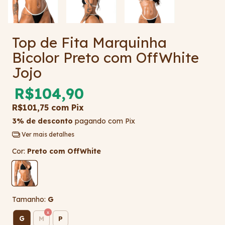
Top de Fita Marquinha
Bicolor Preto com OffWhite
Jojo
R$104,90
R$101,75
com
Pix
3% de desconto
pagando com Pix
Ver mais detalhes
Cor:
Preto com OffWhite
Tamanho:
G
G
M
P