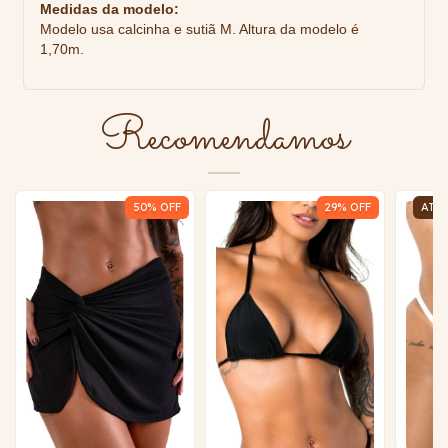
Medidas da modelo:
Modelo usa calcinha e sutiã M. Altura da modelo é
1,70m.
Recomendamos
50
% OFF
29
% OFF
ATE