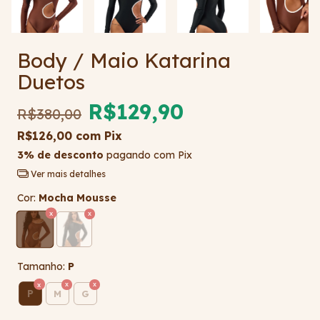
Body / Maio Katarina
Duetos
R$129,90
R$380,00
R$126,00
com
Pix
3% de desconto
pagando com Pix
Ver mais detalhes
Cor:
Mocha Mousse
Tamanho:
P
P
M
G