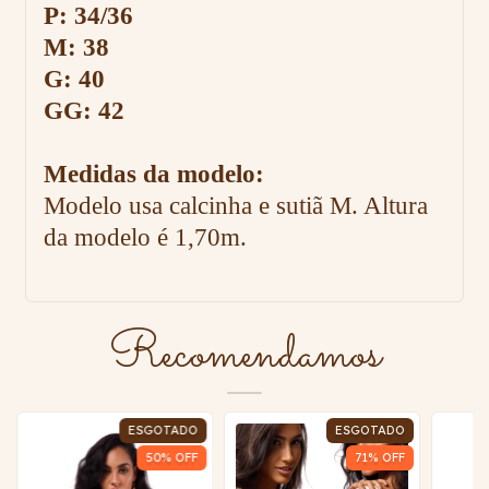
P: 34/36
M: 38
G: 40
GG: 42
Medidas da modelo:
Modelo usa calcinha e sutiã M. Altura
da modelo é 1,70m.
Recomendamos
ESGOTADO
ESGOTADO
50
% OFF
71
% OFF