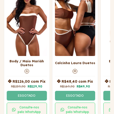
Body / Maio Mariáh
Bo
Calcinha Laura Duetos
Duetos
G
M
R$126,00
com
Pix
R$48,40
com
Pix
R
R$259,90
R$129,90
R$169,90
R$49,90
R$2
ESGOTADO
ESGOTADO
Consulte-nos
Consulte-nos
pelo WhatsApp
pelo WhatsApp