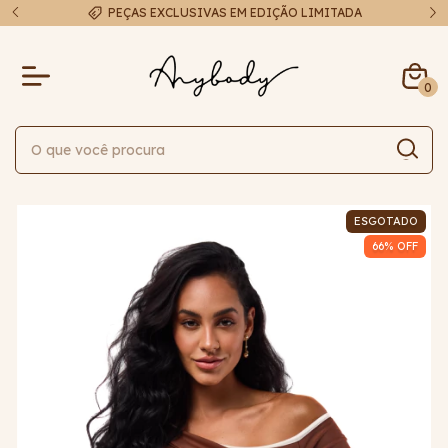
A
FRETE EXPRESSO EM ATÉ 48H
0
ESGOTADO
66
% OFF