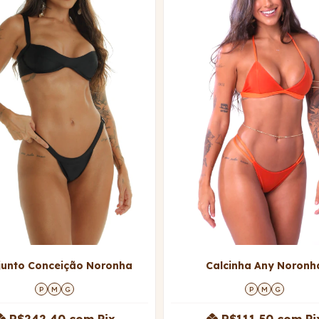
junto Conceição Noronha
Calcinha Any Noronh
P
M
G
P
M
G