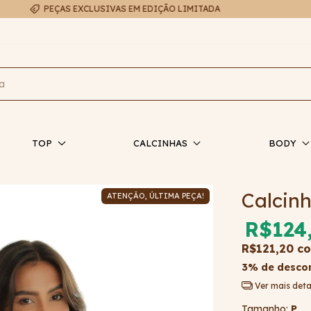
FRETE EXPRESSO EM ATÉ 48H
TOP
CALCINHAS
BODY
Calcin
ATENÇÃO, ÚLTIMA PEÇA!
R$124
R$121,20
c
3% de desco
Ver mais deta
Tamanho:
P