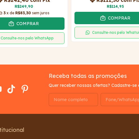
R$242,40
com
Pix
R$111,50
com
Pi
R$249,90
R$114,95
3
x de
R$83,30
sem juros
COMPRAR
COMPRAR
Consulte-nos pelo What
Consulte-nos pelo WhatsApp
Receba todas as promoções
Quer receber nossas ofertas? Cadastre-se 
titucional