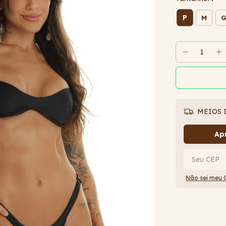
P
M
MEIOS 
Apr
Não sei meu 