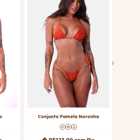
a
Conjunto Pamela Noronha
Co
P
M
G