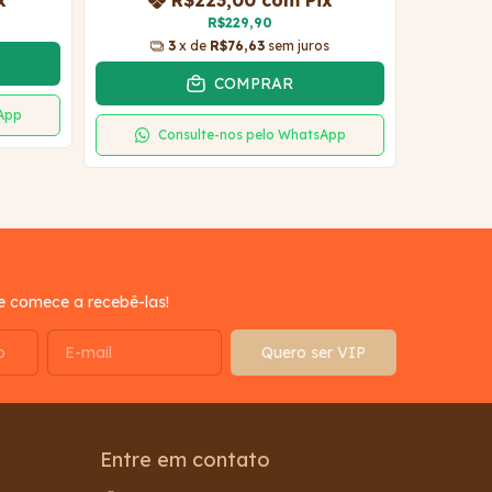
x
R$223,00
com
Pix
R$229,90
3
x de
R$76,63
sem juros
COMPRAR
sApp
Consulte-nos pelo WhatsApp
C
e comece a recebê-las!
Entre em contato