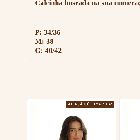
Calcinha baseada na sua numeraçã
P: 34/36
M: 38
G: 40/42
57
% OFF
ATENÇÃO, ÚLTIMA PEÇA!