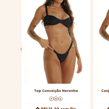
onha
Top Conceição Noronha
Con
P
M
G