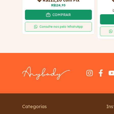
ix
R$121,20
com
Pix
R$124,95
COMPRAR
tsApp
Consulte-nos pelo WhatsApp
Categorias
Ins