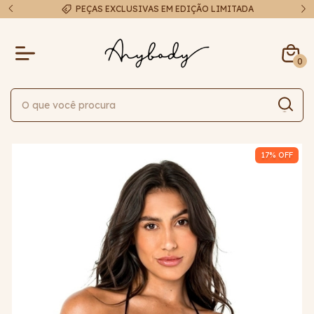
A
FRETE EXPRESSO EM ATÉ 48H
0
17
% OFF