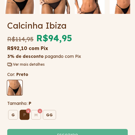
Calcinha Ibiza
R$94,95
R$114,95
R$92,10
com
Pix
3% de desconto
pagando com Pix
Ver mais detalhes
Cor:
Preto
Tamanho:
P
P
G
M
GG