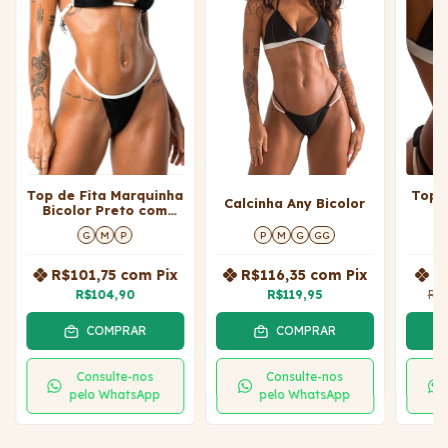
Top de Fita Marquinha
Top 
Calcinha Any Bicolor
Bicolor Preto com
OffWhite Jojo
G
M
P
P
M
G
GG
R$101,75
com
Pix
R$116,35
com
Pix
R
R$104,90
R$119,95
R$
COMPRAR
COMPRAR
Consulte-nos
Consulte-nos
pelo WhatsApp
pelo WhatsApp