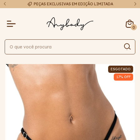
A
FRETE EXPRESSO EM ATÉ 48H
0
ESGOTADO
17
% OFF