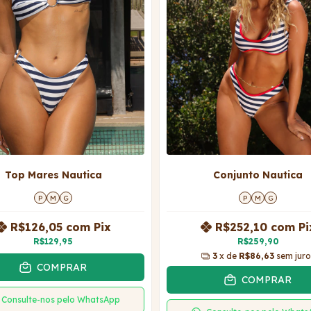
Top Mares Nautica
Conjunto Nautica
P
M
G
P
M
G
R$126,05
com
Pix
R$252,10
com
Pi
R$129,95
R$259,90
3
x de
R$86,63
sem juro
COMPRAR
COMPRAR
Consulte-nos pelo WhatsApp