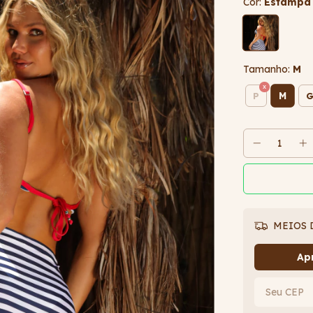
Cor:
Estampa 
Tamanho:
M
M
P
MEIOS 
Apr