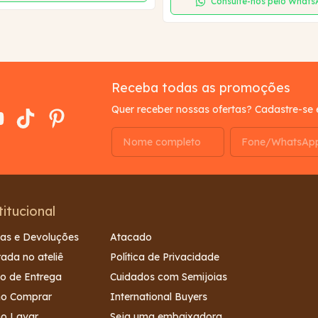
Consulte-nos pelo What
Receba todas as promoções
Quer receber nossas ofertas? Cadastre-se 
titucional
as e Devoluções
Atacado
rada no ateliê
Política de Privacidade
o de Entrega
Cuidados com Semijoias
o Comprar
International Buyers
o Lavar
Seja uma embaixadora