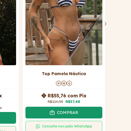
Top Pamela Náutica
Ca
P
M
G
x
R$55,76
com
Pix
R$114,95
R$57,48
s
COMPRAR
Consulte-nos pelo WhatsApp
C