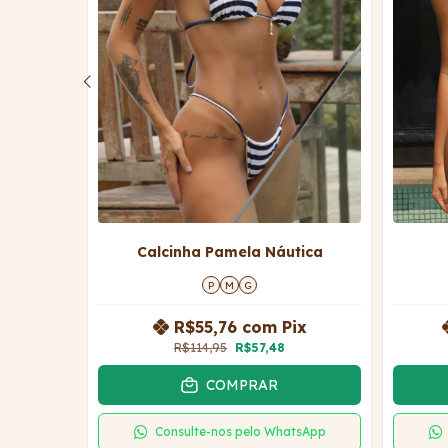
áutica
Calcinha Pamela Náutica
P
M
G
Pix
R$55,76
com
Pix
R$114,95
R$57,48
ros
COMPRAR
Consulte-nos pelo WhatsApp