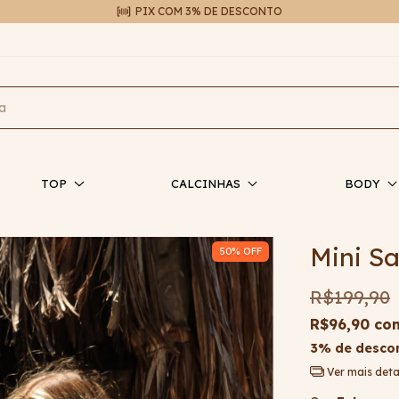
PEÇAS EXCLUSIVAS EM EDIÇÃO LIMITADA
TOP
CALCINHAS
BODY
Mini S
50
% OFF
R$199,90
R$96,90
co
3% de desco
Ver mais deta