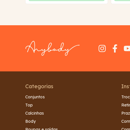
tsApp
Categorias
Ins
Conjuntos
Troc
Top
Reti
Calcinhas
Praz
Body
Com
Roupas e saídas
Com