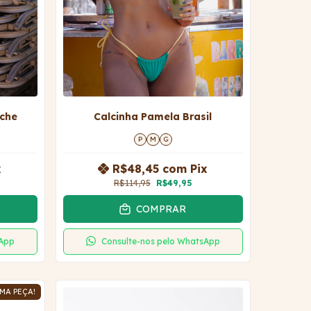
ache
Calcinha Pamela Brasil
P
M
G
x
R$48,45
com
Pix
R$114,95
R$49,95
COMPRAR
sApp
Consulte-nos pelo WhatsApp
MA PEÇA!