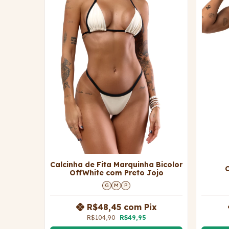
Calcinha de Fita Marquinha Bicolor
C
OffWhite com Preto Jojo
G
M
P
R$48,45
com
Pix
R$104,90
R$49,95