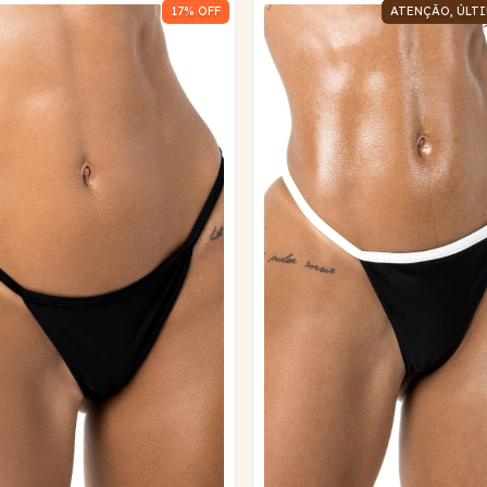
17
% OFF
ATENÇÃO, ÚLTI