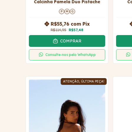
Calcinha Pamela Duo Pistache
C
P
M
G
R$55,76
com
Pix
R$114,95
R$57,48
COMPRAR
Consulte-nos pelo WhatsApp
ATENÇÃO, ÚLTIMA PEÇA!