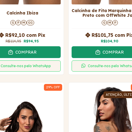
Calcinha de Fita Marquinha
Calcinha Ibiza
Preto com OffWhite J
G
P
M
GG
G
M
P
R$92,10
com
Pix
R$101,75
com
Pi
R$114,95
R$94,95
R$104,90
COMPRAR
COMPRAR
Consulte-nos pelo WhatsApp
Consulte-nos pelo What
29
% OFF
ATENÇÃO, ÚLTI