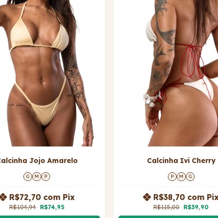
alcinha Jojo Amarelo
Calcinha Ivi Cherry
G
M
P
P
M
G
R$72,70
com
Pix
R$38,70
com
Pi
R$104,94
R$74,95
R$115,00
R$39,90