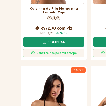
Calcinha de Fita Marquinha
Perfeita Jojo
G
M
P
R$72,70
com
Pix
R$104,95
R$74,95
COMPRAR
Consulte-nos pelo WhatsApp
52
% OFF