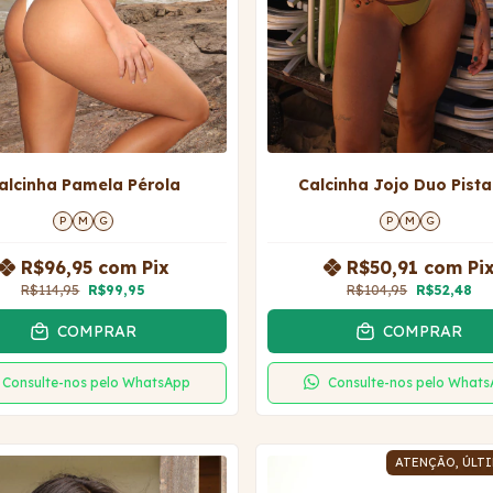
alcinha Pamela Pérola
Calcinha Jojo Duo Pist
P
M
G
P
M
G
R$96,95
com
Pix
R$50,91
com
Pi
R$114,95
R$99,95
R$104,95
R$52,48
COMPRAR
COMPRAR
Consulte-nos pelo WhatsApp
Consulte-nos pelo What
ATENÇÃO, ÚLTI