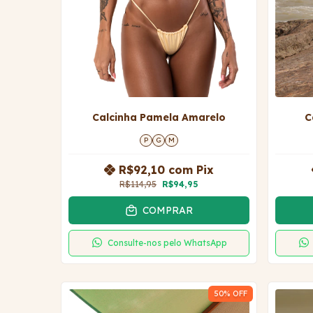
Calcinha Pamela Amarelo
C
P
G
M
R$92,10
com
Pix
R$114,95
R$94,95
COMPRAR
Consulte-nos pelo WhatsApp
50
% OFF