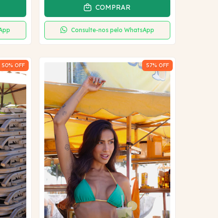
COMPRAR
sApp
Consulte-nos pelo WhatsApp
50
% OFF
57
% OFF