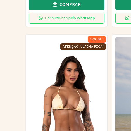
COMPRAR
Consulte-nos pelo WhatsApp
17
% OFF
ATENÇÃO, ÚLTIMA PEÇA!