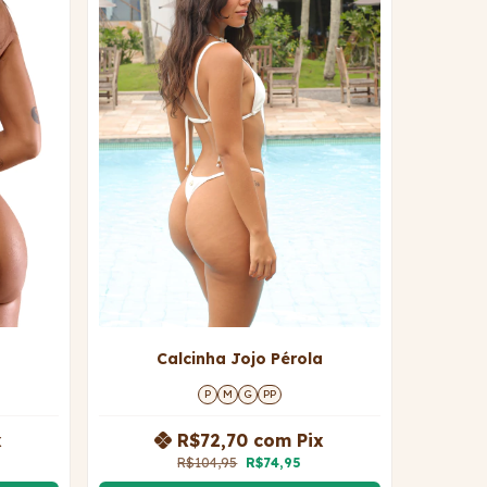
Calcinha Jojo Pérola
P
M
G
PP
x
R$72,70
com
Pix
R$104,95
R$74,95