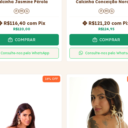
alcinha Jasmine Pérola
Calcinha Conceição Nor
P
M
G
P
M
G
R$116,40
com
Pix
R$121,20
com
Pi
R$120,00
R$124,95
COMPRAR
COMPRAR
Consulte-nos pelo WhatsApp
Consulte-nos pelo What
16
% OFF