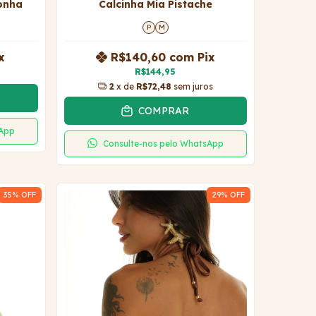
onha
Calcinha Mia Pistache
P
M
x
R$140,60
com
Pix
R$144,95
2
x de
R$72,48
sem juros
COMPRAR
sApp
Consulte-nos pelo WhatsApp
35
% OFF
29
% OFF