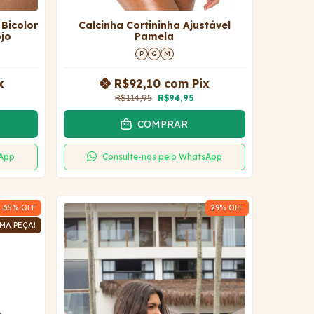
 Bicolor
Calcinha Cortininha Ajustável
ojo
Pamela
P
G
M
x
R$92,10
com
Pix
R$114,95
R$94,95
COMPRAR
sApp
Consulte-nos pelo WhatsApp
65
% OFF
29
% OFF
MA PEÇA!